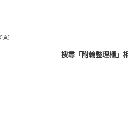
1頁)
搜尋「附輪整理櫃」