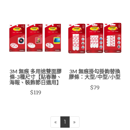
3M 無痕 多用途雙面膠
3M 無痕掛勾掛鉤替換
條-3種尺寸【貼春聯、
膠條：大型/中型/小型
海報、裝飾節日適用】
$79
$119
«
1
»