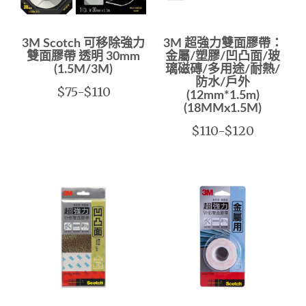
3M Scotch 可移除強力
3M 超強力雙面膠帶：
雙面膠帶 透明 30mm
金屬/塑膠/凹凸面/玻
(1.5M/3M)
璃磁磚/多用途/耐熱/
防水/戶外
$75-$110
(12mm*1.5m)
(18MMx1.5M)
$110-$120