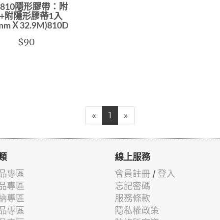
 810隱形膠帶：附
+附隱形膠帶1入
mmＸ32.9M)810D
$90
«
1
»
類
線上服務
品專區
會員註冊
/
登入
品專區
忘記密碼
納專區
服務條款
品專區
隱私權政策