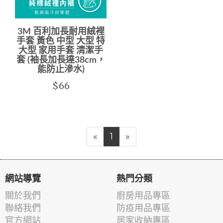
3M 百利加長耐用絨裡
手套 黃色 中型 大型 特
大型 家用手套 清潔手
套 (袖長加長達38cm，
能防止滲水)
$66
«
1
»
網站導覽
熱門分類
關於我們
廚房用品專區
聯絡我們
防疫用品專區
官方網站
居家收納專區