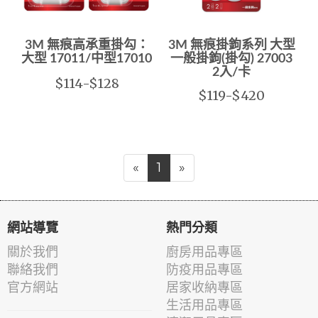
3M 無痕高承重掛勾：
3M 無痕掛鉤系列 大型
大型 17011/中型17010
一般掛鉤(掛勾) 27003
2入/卡
$114-$128
$119-$420
«
1
»
網站導覽
熱門分類
關於我們
廚房用品專區
聯絡我們
防疫用品專區
官方網站
居家收納專區
生活用品專區