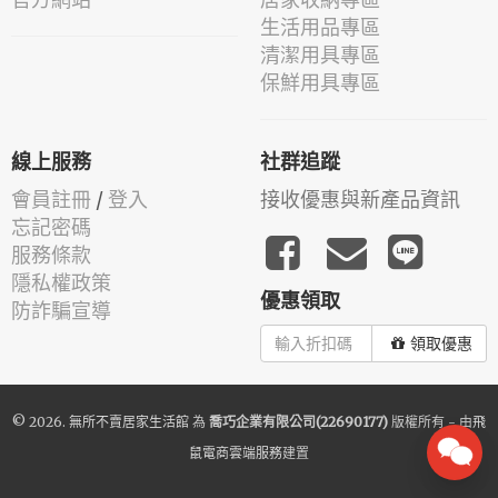
生活用品專區
清潔用具專區
保鮮用具專區
線上服務
社群追蹤
會員註冊
/
登入
接收優惠與新產品資訊
忘記密碼
服務條款
隱私權政策
優惠領取
防詐騙宣導
領取優惠
© 2026.
無所不賣居家生活館
為
喬巧企業有限公司(22690177)
版權所有 - 由
飛
鼠電商雲端服務
建置