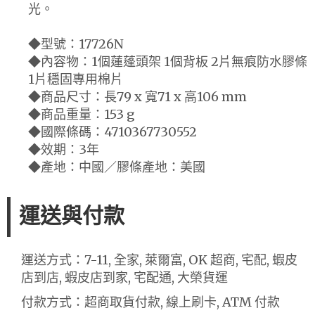
光。
◆型號：17726N
◆內容物：1個蓮蓬頭架 1個背板 2片無痕防水膠條
1片穩固專用棉片
◆商品尺寸：長79 x 寬71 x 高106 mm
◆商品重量：153 g
◆國際條碼：4710367730552
◆效期：3年
◆產地：中國／膠條產地：美國
運送與付款
運送方式：7-11, 全家, 萊爾富, OK 超商, 宅配, 蝦皮
店到店, 蝦皮店到家, 宅配通, 大榮貨運
付款方式：超商取貨付款, 線上刷卡, ATM 付款