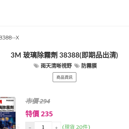
8388--X
3M 玻璃除霧劑 38388(即期品出清)
雨天清晰視野
防霧膜
商品資訊
市價 294
特價 235
(現貨 20件)