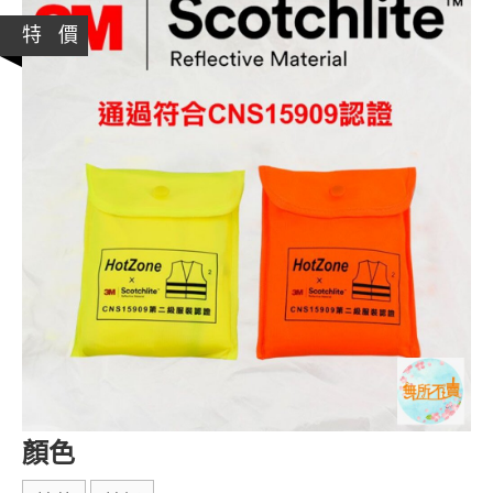
特 價
顏色