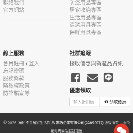
聯絡我們
防疫用品專區
官方網站
居家收納專區
生活用品專區
清潔用具專區
保鮮用具專區
線上服務
社群追蹤
會員註冊
/
登入
接收優惠與新產品資訊
忘記密碼
服務條款
隱私權政策
優惠領取
防詐騙宣導
領取優惠
© 2026.
無所不賣居家生活館
為
喬巧企業有限公司(22690177)
版權所有 - 由
飛
鼠電商雲端服務
建置