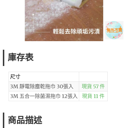
庫存表
尺寸
3M 靜電除塵乾拖巾 30張入
現貨 57 件
3M 五合一除菌濕拖巾 12張入
現貨 11 件
商品描述