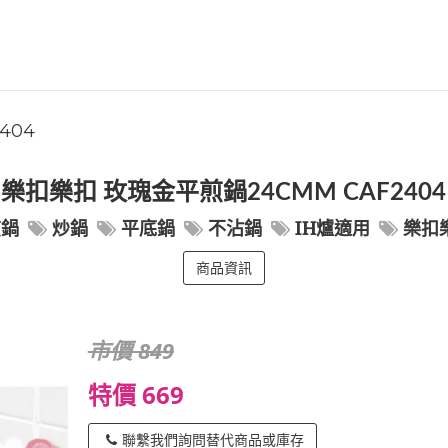
404
樂扣樂扣 玫瑰金平煎鍋24CMM CAF2404
煎鍋
炒鍋
平底鍋
不沾鍋
IH爐適用
樂扣
商品資訊
市價 849
特價 669
聯繫我們詢問替代商品或庫存