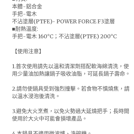
本體-鋁合金
手把-電木
不沾塗層(PTFE)- POWER FORCE F3塗層
■耐熱溫度:
手把-電木 160°C；不沾塗層(PTFE) 200°C
【使用注意】
1.首次使用請先以溫和清潔劑搭配軟海綿清洗，使
用少量油加熱讓鍋子吸收油脂，可延長鍋子壽命。
2.請勿使鍋具受到強烈撞擊。若食物不慎燒焦，請
以溫水浸泡後清洗。
3.避免大火烹煮，以免火勢過大延燒把手；長時間
使用於大火中可能會損壞產品。
4.本鍋具不適用微波爐、洗碗機。