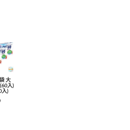
袋 大
(60入)
0入)
9