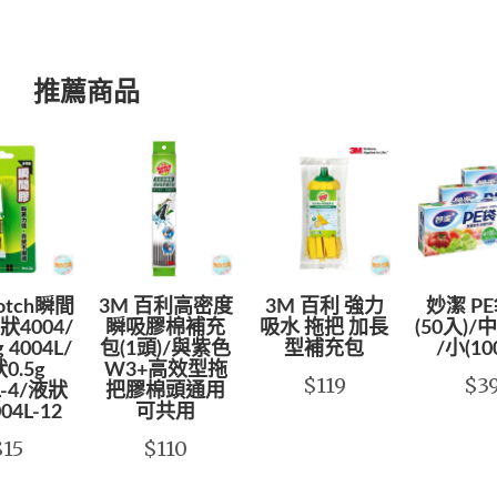
推薦商品
cotch瞬間
3M 百利高密度
3M 百利 強力
妙潔 PE
4004/
瞬吸膠棉補充
吸水 拖把 加長
(50入)/中
 4004L/
包(1頭)/與紫色
型補充包
/小(10
0.5g
W3+高效型拖
$119
$3
L-4/液狀
把膠棉頭通用
004L-12
可共用
$15
$110