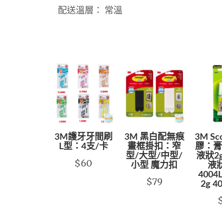
配送溫層： 常溫
3M護牙牙間刷
3M 黑白配無痕
3M S
L型：4支/卡
畫框掛扣：窄
膠：膏狀
型/大型/中型/
液狀2g
$60
小型 魔力扣
液狀
4004
$79
2g 4