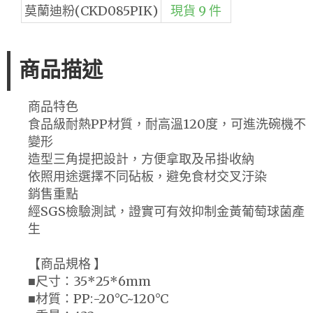
莫蘭迪粉(CKD085PIK)
現貨 9 件
商品描述
商品特色
食品級耐熱PP材質，耐高溫120度，可進洗碗機不
變形
造型三角提把設計，方便拿取及吊掛收納
依照用途選擇不同砧板，避免食材交叉汙染
銷售重點
經SGS檢驗測試，證實可有效抑制金黃葡萄球菌產
生
【商品規格 】
■尺寸：35*25*6mm
■材質：PP:-20°C~120°C