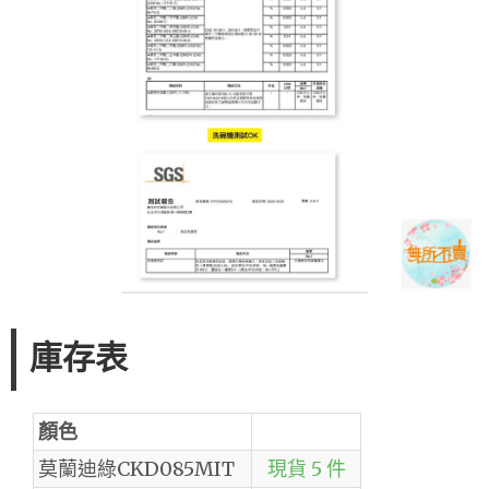
庫存表
顏色
莫蘭迪綠CKD085MIT
現貨 5 件