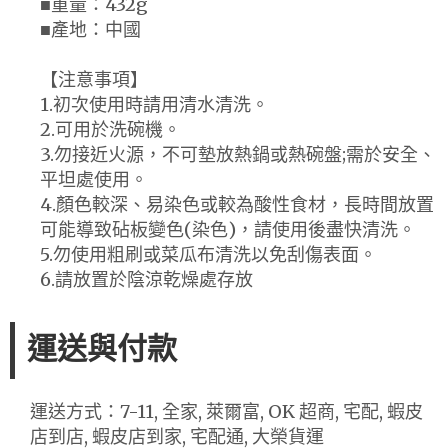
■重量：432g
■產地：中國
【注意事項】
1.初次使用時請用清水清洗。
2.可用於洗碗機。
3.勿接近火源，不可墊放熱鍋或熱碗盤;需於安全、
平坦處使用。
4.顏色較深、易染色或較為酸性食材，長時間放置
可能導致砧板變色(染色)，請使用後盡快清洗。
5.勿使用粗刷或菜瓜布清洗以免刮傷表面。
6.請放置於陰涼乾燥處存放
運送與付款
運送方式：7-11, 全家, 萊爾富, OK 超商, 宅配, 蝦皮
店到店, 蝦皮店到家, 宅配通, 大榮貨運