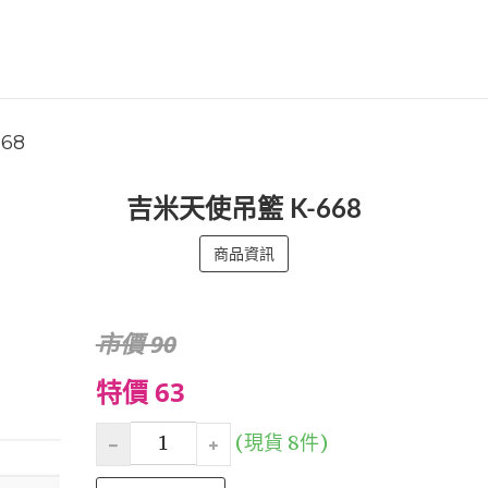
668
吉米天使吊籃 K-668
商品資訊
市價 90
特價 63
(現貨 8件)