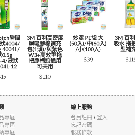
cotch瞬間
3M 百利高密度
妙潔 PE袋 大
3M 百
4004/
瞬吸膠棉補充
(50入)/中(60入)
吸水 拖
 4004L/
包(1頭)/與紫色
/小(100入)
型補
0.5g
W3+高效型拖
$39
$11
L-4/液狀
把膠棉頭通用
004L-12
可共用
$15
$110
類
線上服務
品專區
會員註冊
/
登入
品專區
忘記密碼
納專區
服務條款