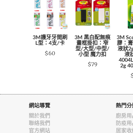
3M護牙牙間刷
3M 黑白配無痕
3M S
L型：4支/卡
畫框掛扣：窄
膠：膏狀
型/大型/中型/
液狀2g
$60
小型 魔力扣
液狀
4004
$79
2g 4
網站導覽
熱門分
關於我們
廚房用
聯絡我們
防疫用
官方網站
居家收