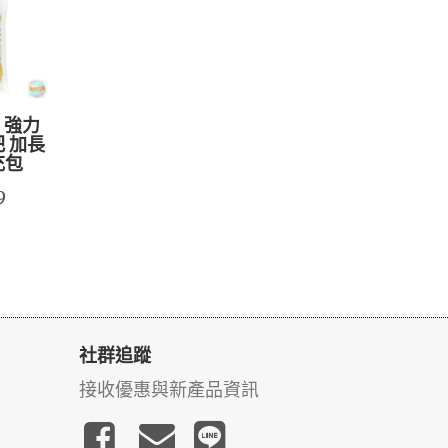
利 強力
把 加長
充包
9
社群追蹤
接收優惠與新產品資訊