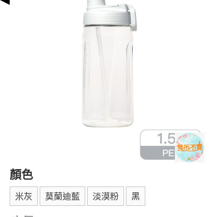
顏色
米灰
莫蘭迪藍
淡漠粉
黑