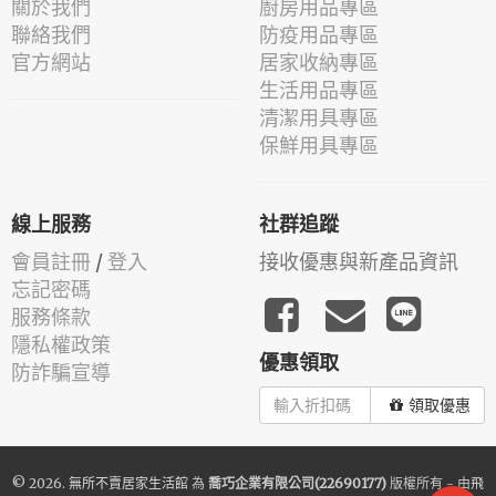
關於我們
廚房用品專區
聯絡我們
防疫用品專區
官方網站
居家收納專區
生活用品專區
清潔用具專區
保鮮用具專區
線上服務
社群追蹤
會員註冊
/
登入
接收優惠與新產品資訊
忘記密碼
服務條款
隱私權政策
優惠領取
防詐騙宣導
領取優惠
© 2026.
無所不賣居家生活館
為
喬巧企業有限公司(22690177)
版權所有 - 由
飛