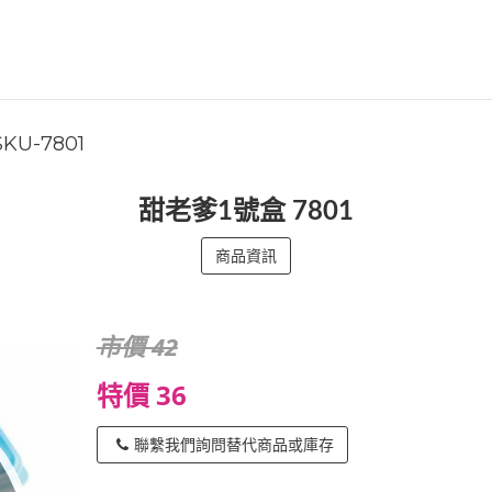
SKU-7801
甜老爹1號盒 7801
商品資訊
市價 42
特價 36
聯繫我們詢問替代商品或庫存