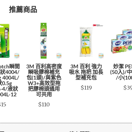
推薦商品
cotch瞬間
3M 百利高密度
3M 百利 強力
妙潔 PE
4004/
瞬吸膠棉補充
吸水 拖把 加長
(50入)/中
 4004L/
包(1頭)/與紫色
型補充包
/小(10
0.5g
W3+高效型拖
$119
$3
L-4/液狀
把膠棉頭通用
004L-12
可共用
$15
$110