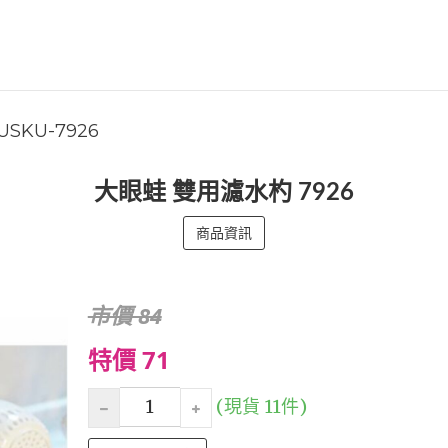
USKU-7926
大眼蛙 雙用濾水杓 7926
商品資訊
市價 84
特價 71
(現貨 11件)