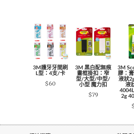
3M護牙牙間刷
3M 黑白配無痕
3M S
L型：4支/卡
畫框掛扣：窄
膠：膏狀
型/大型/中型/
液狀2g
$60
小型 魔力扣
液狀
4004
$79
2g 4