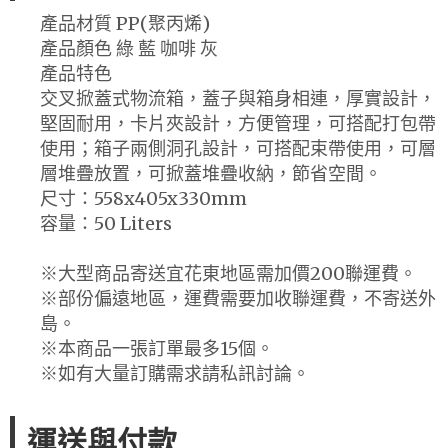
產品材質 PP(聚丙烯)
產品顏色 綠 藍 咖啡 灰
產品特色
交叉掀蓋式物流箱，蓋子與箱身相連，厚實設計，
堅固耐用，卡片夾設計，方便管理，可搭配打包帶
使用；箱子兩側洞孔設計，可搭配束帶使用，可層
層堆疊放置，可掀蓋堆疊收納，節省空間。
尺寸：558x405x330mm
容量：50 Liters
※大型商品寄送宜花東地區需加價200聯運費。
※部份偏遠地區，運費需要加收聯運費，不寄送外
島。
※本商品一張訂單最多15個。
※如有大量訂購需求請私訊討論。
運送與付款