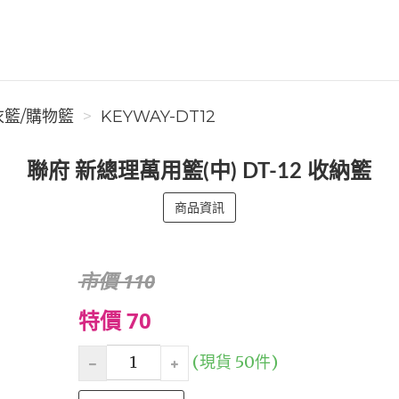
衣籃/購物籃
KEYWAY-DT12
聯府 新總理萬用籃(中) DT-12 收納籃
商品資訊
市價 110
特價 70
(現貨 50件)