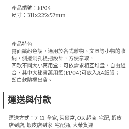
產品編號：FP04
尺寸：311x225x57mm
產品特色
霧面繽紛色調，適用於各式雜物、文具等小物的收
納，側邊洞孔提把設計，方便拿取，
四款不同大小萬用盒，可依需求相互堆疊，自由組
合，其中大秘書萬用籃(FP04)可放入A4紙張；
藍白款隨機出貨。
運送與付款
運送方式：7-11, 全家, 萊爾富, OK 超商, 宅配, 蝦皮
店到店, 蝦皮店到家, 宅配通, 大榮貨運