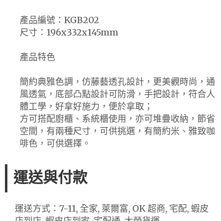
產品編號：KGB202
尺寸：196x332x145mm
產品特色
簡約典雅色調，仿藤藝透孔設計，更美觀時尚，通
風透氣，底部凸點設計可防滑，手把設計，符合人
體工學，好拿好施力，便於拿取；
方可搭配廚櫃、系統櫃使用，亦可堆疊收納，節省
空間，有兩種尺寸，可供挑選，有簡約米、雅致咖
啡色，可供選擇。
運送與付款
運送方式：7-11, 全家, 萊爾富, OK 超商, 宅配, 蝦皮
店到店, 蝦皮店到家, 宅配通, 大榮貨運