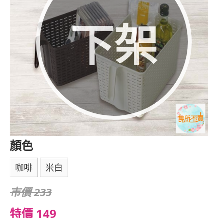
下架
顏色
咖啡
米白
市價 233
特價 149