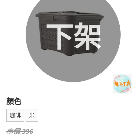
下架
顏色
咖啡
米
市價 396