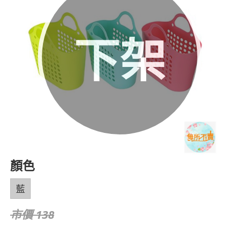
下架
顏色
藍
市價 138