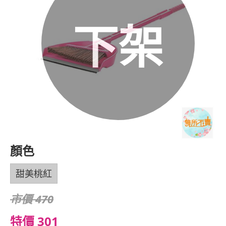
下架
顏色
甜美桃紅
市價 470
特價 301