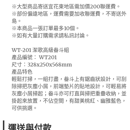
※大型商品寄送宜花東地區需加價200聯運費。
※部份偏遠地區，運費需要加收聯運費，不寄送外
島。
※本商品一張訂單最多10個。
※如有大量訂購需求請私訊討論。
WT-201 潔歌高級畚斗組
產品編號： WT201
尺寸：328x250x568mm
產品特色
輕鬆打掃，一組打盡，畚斗上有鋸齒狀設計，可刮
除掃把灰塵小屑，前端墊片的貼地設計，可輕易將
灰塵小屑掃起；畚斗亦可打直與掃把重疊收納，並
掛起來放置，不佔空間，有甜美桃紅、幽雅藍色，
可供挑選。
運送與付款