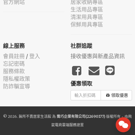
官方網站
居家收納專區
生活用品專區
清潔用具專區
保鮮用具專區
線上服務
社群追蹤
會員註冊
/
登入
接收優惠與新產品資訊
忘記密碼
服務條款
隱私權政策
優惠領取
防詐騙宣導
領取優惠
© 2026.
無所不賣居家生活館
為
喬巧企業有限公司(22690177)
版權所有 - 由
飛
鼠電商雲端服務
建置