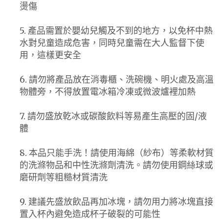
燙傷
5. 產品需置於嬰幼兒觸及不到的地方，以免杯中熱
水對兒童造成危害，同時兒童需在大人監督下使
用，這樣更安全
6. 請勿將產品放在消毒櫃、洗碗機、明火處及高溫
物體旁，不得放置電冰箱冷凍或微波爐裡加熱
7. 請勿盛放乾冰或碳酸飲料等易產生高壓的固/液
體
8. 本品只能手洗！請使用海綿（紗布）等柔軟材質
的洗滌物品和中性洗滌劑清洗。請勿使用鋼絲球或
磨研劑等粗糙材質清洗
9. 建議先盛放飲品再加冰塊，請勿用力將冰塊直接
置入杯內避免造成杯子破裂的可能性