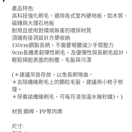
產品特色:
高科技強化刷毛，適用各式室內硬地板，如木質、
磁磚與大理石地板
耐用且使用對環境無害的環保材質
頂端有掛洞設計方便收納
130cm鋼製長柄，不需要彎腰減少手臂壓力
9cm長纖柔韌彈性刷毛，及優彈性與長刷毛設計，
輕鬆掃起表面的粉塵、毛髮與污漬
(＊建議吊掛存放，以免長刷彎曲。
＊去除纖維刷毛上的顆粒毛髮，建議用小梳子梳
理。
＊保養談纖維刷毛，可每月浸泡溫水幾秒鐘)。)
材質:鋼桿、PP聚丙烯
尺寸: