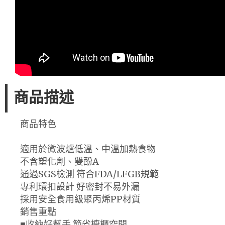
商品描述
商品特色
適用於微波爐低溫、中溫加熱食物
不含塑化劑、雙酚A
通過SGS檢測 符合FDA/LFGB規範
專利環扣設計 好密封不易外漏
採用安全食用級聚丙烯PP材質
銷售重點
■收納好幫手 節省櫥櫃空間