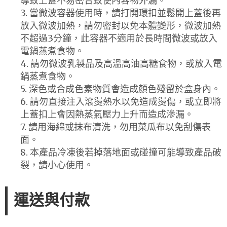
導致上蓋不易密合致使內容物外漏。
3. 當微波容器使用時，請打開環扣並鬆開上蓋後再
放入微波加熱，請勿密封以免本體變形，微波加熱
不超過3分鐘，此容器不適用於長時間微波或放入
電鍋蒸煮食物。
4. 請勿微波乳製品及高溫高油高糖食物，或放入電
鍋蒸煮食物。
5. 深色或合成色素物質會造成顏色殘留於盒身內。
6. 請勿直接注入滾燙熱水以免造成燙傷，或立即將
上蓋扣上會因熱蒸氣壓力上升而造成滲漏。
7. 請用海綿或抹布清洗，勿用菜瓜布以免刮傷表
面。
8. 本產品冷凍後若掉落地面或碰撞可能導致產品破
裂，請小心使用。
運送與付款