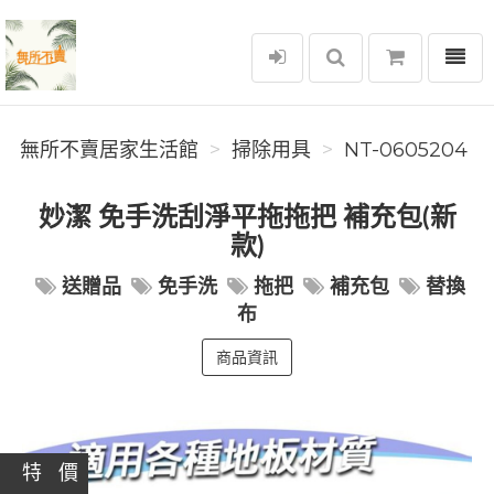
選單
無所不賣居家生活館
無所不賣居家生活館
掃除用具
NT-0605204
妙潔 免手洗刮淨平拖拖把 補充包(新
款)
送贈品
免手洗
拖把
補充包
替換
布
商品資訊
特 價