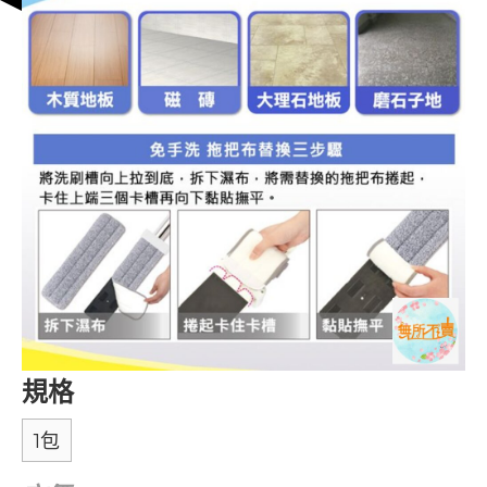
規格
1包