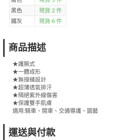
黑色
現貨 2 件
鐵灰
現貨 6 件
商品描述
★護腕式
★一體成形
★無接縫設計
★超薄透氣排汗
★隔絕紫外線傷害
★保護雙手肌膚
適用:騎車、開車、交通導護、園藝
運送與付款