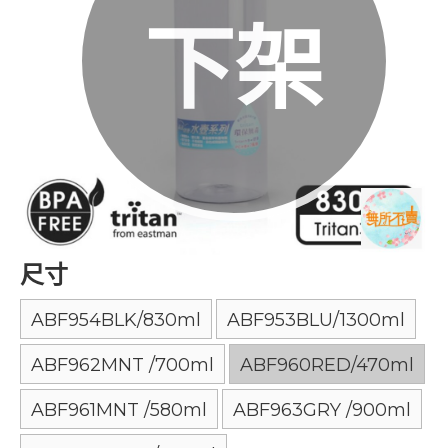
下架
尺寸
ABF954BLK/830ml
ABF953BLU/1300ml
ABF962MNT /700ml
ABF960RED/470ml
ABF961MNT /580ml
ABF963GRY /900ml