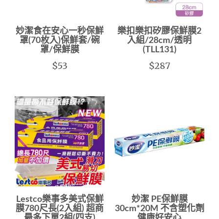
妙潔食在安心一秒保鮮
樂扣樂扣矽膠保鮮膜2
罩(70枚入)保鮮套/碗
入組/28cm/透明
罩/保鮮膜
(TLL131)
$53
$287
Lestco樂事多美式保鮮
妙潔 PE保鮮膜
膜780尺長(2入組) 超商
30cm*20M 不含塑化劑
最多下單2組(四支)
健康好安心