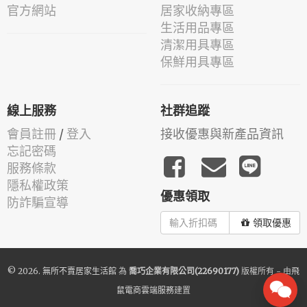
官方網站
居家收納專區
生活用品專區
清潔用具專區
保鮮用具專區
線上服務
社群追蹤
會員註冊
/
登入
接收優惠與新產品資訊
忘記密碼
服務條款
隱私權政策
優惠領取
防詐騙宣導
領取優惠
© 2026.
無所不賣居家生活館
為
喬巧企業有限公司(22690177)
版權所有 - 由
飛
鼠電商雲端服務
建置