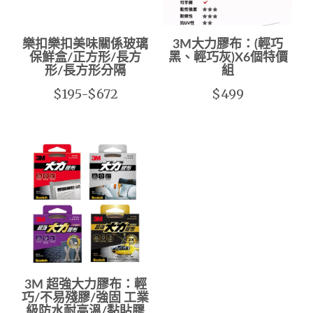
樂扣樂扣美味關係玻璃
3M大力膠布：(輕巧
保鮮盒/正方形/長方
黑、輕巧灰)X6個特價
形/長方形分隔
組
$195-$672
$499
3M 超強大力膠布：輕
巧/不易殘膠/強固 工業
級防水耐高溫/黏貼膠