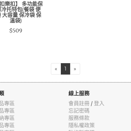
扣樂扣】 多功能保
冷托特包(餐袋 便
 大容量 保冷袋 保
溫袋)
$509
«
1
»
類
線上服務
品專區
會員註冊
/
登入
品專區
忘記密碼
納專區
服務條款
品專區
隱私權政策