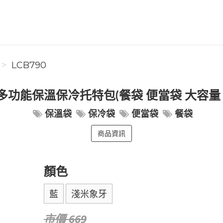
LCB790
多功能保溫保冷托特包(餐袋 便當袋 大容量 
保溫袋
保冷袋
便當袋
餐袋
商品資訊
顏色
藍
淺米象牙
市價 669