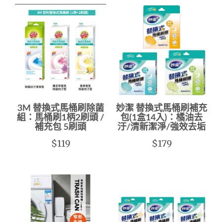
3M 替換式馬桶刷除菌
妙潔 替換式馬桶刷補充
組：馬桶刷1柄2刷頭 /
包(1盒14入)：橘油去
補充包 5刷頭
汙/清新潔淨/強效去垢
$119
$179