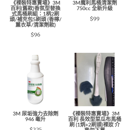
《裸裝特惠賣場》3M
3M魔利馬桶清潔劑
百利(舊款)香氛型替換
750cc 全新升級
式馬桶刷組：1柄2刷
$99
頭/補充包5刷頭 (香檸/
薰衣草/清潔劑款)
$96
3M 尿垢強力去除劑
《裸裝特惠賣場》3M
946 毫升
百利 長效型菜瓜布馬桶
刷 (1炳+2刷頭)裸妝 介
$225