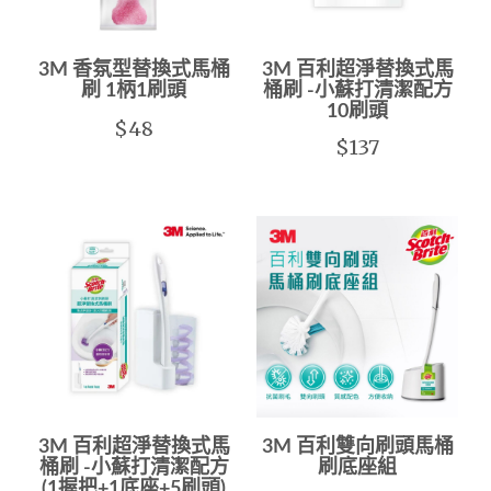
3M 香氛型替換式馬桶
3M 百利超淨替換式馬
刷 1柄1刷頭
桶刷 -小蘇打清潔配方
10刷頭
$48
$137
3M 百利超淨替換式馬
3M 百利雙向刷頭馬桶
桶刷 -小蘇打清潔配方
刷底座組
(1握把+1底座+5刷頭)