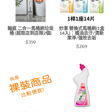
翰庭 二合一馬桶刷垃圾
妙潔 替換式馬桶刷(1盒
桶 (超取店到店限2個)
14入)：橘油去汙/清新
潔淨/強效去垢
$359
$269