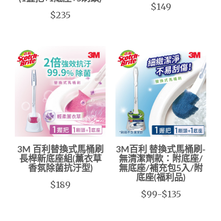
$149
$235
3M 百利替換式馬桶刷
3M百利 替換式馬桶刷-
長桿新底座組(薰衣草
無清潔劑款：附底座/
香氛除菌抗汙型)
無底座/補充包5入/附
底座(福利品)
$189
$99-$135