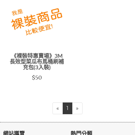
《裸裝特惠賣場》3M
長效型菜瓜布馬桶刷補
充包(3入裝)
$50
«
1
»
網站導覽
熱門分類