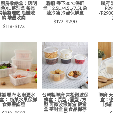
 廚房收納盒：透明
聯府 零下30˚C保鮮
聯府
白色XL 整理盒 餐具
盒：2.5L /4.5L/7.5L 急
P29
滑輪整理籃 瓶罐收
速冷凍 冷藏保鮮盒
/P290
納 堆疊收納
$172-$290
$118-$172
製 聯府 名廚瀝水
台灣製聯府 青松微波保
聯府 
盒： 蔬菜水果保鮮
鮮盒：長型 /圓型 /方
盒：密
食藥署認證
型 可微波保鮮盒 便當
封罐
盒 密封盒 副食品保存