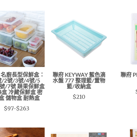
 名廚長型保鮮盒：
聯府 KEYWAY 藍色滴
聯府 
號/2號/3號/4號/5
水盤 777 整理籃/置物
6號/7號 蔬果保鮮盒
籃/收納盒
盒 冷藏保鮮盒 密
$210
盒 儲物盒 耐熱盒
$97-$263