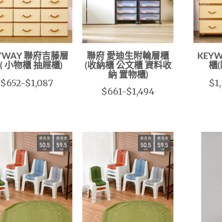
YWAY 聯府吉藤層
聯府 愛迪生附輪層櫃
KEY
( 小物櫃 抽屜櫃)
(收納櫃 公文櫃 資料收
櫃
納 置物櫃)
$652-$1,087
$1
$661-$1,494