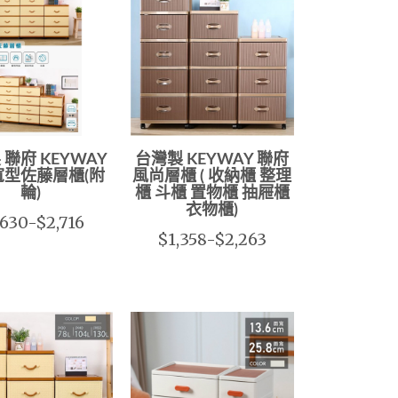
 聯府 KEYWAY
台灣製 KEYWAY 聯府
寬型佐藤層櫃(附
風尚層櫃 ( 收納櫃 整理
輪)
櫃 斗櫃 置物櫃 抽屜櫃
衣物櫃)
,630-$2,716
$1,358-$2,263