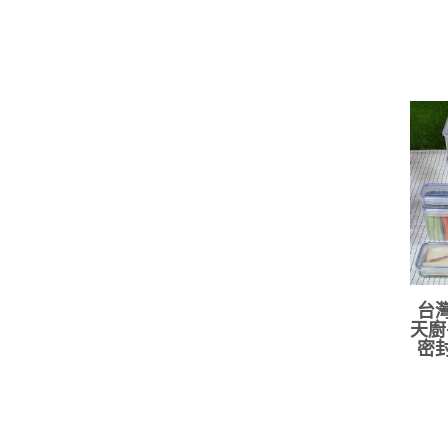
台灣
天廚
密封