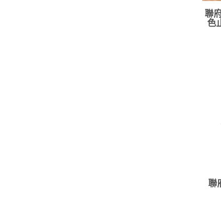
聯府 
色止
聯