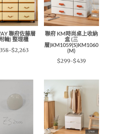
WAY 聯府佐藤層
聯府 KM時尚桌上收納
(附輪) 整理櫃
盒 (三
層)KM1059(S)KM1060
,358-$2,263
(M)
$299-$439