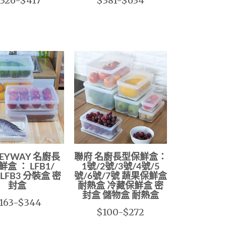
326-$417
$381-$634
EYWAY 名廚長
聯府 名廚長型保鮮盒：
盒 ： LFB1/
1號/2號/3號/4號/5
/ LFB3 分裝盒 密
號/6號/7號 蔬果保鮮盒
封盒
耐熱盒 冷藏保鮮盒 密
封盒 儲物盒 耐熱盒
163-$344
$100-$272