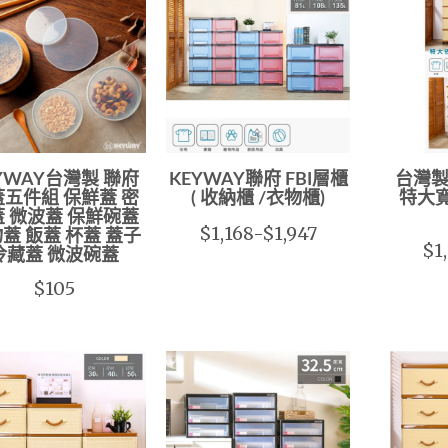
YWAY台灣製 聯府
KEYWAY聯府 FBI層櫃
台灣製
五件組 保鮮蓋 密
( 收納櫃 /衣物櫃)
特大
 微波蓋 保鮮碗蓋
$1,168-$1,947
蓋 飯蓋 杯蓋 蓋子
$1
冷藏蓋 微波碗蓋
$105