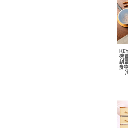
KE
碗蓋
封蓋
食物