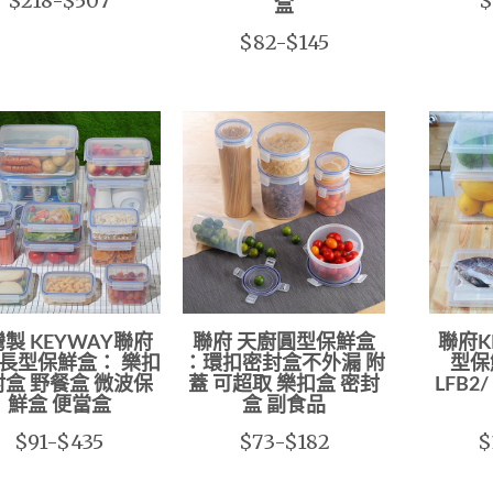
$218-$507
$
盒
$82-$145
製 KEYWAY聯府
聯府 天廚圓型保鮮盒
聯府K
長型保鮮盒： 樂扣
：環扣密封盒不外漏 附
型保鮮
盒 野餐盒 微波保
蓋 可超取 樂扣盒 密封
LFB2
鮮盒 便當盒
盒 副食品
$91-$435
$73-$182
$