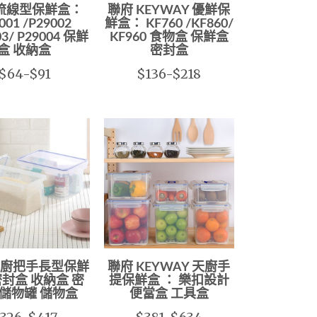
 流線型保鮮盒：
聯府 KEYWAY 優鮮保
001 /P29002
鮮盒： KF760 /KF860/
03/ P29004 保鮮
KF960 食物盒 保鮮盒
盒 收納盒
密封盒
$64-$91
$136-$218
天廚把手長型保鮮
聯府 KEYWAY 天廚手
封盒 收納盒 密
提保鮮盒 ： 樂扣設計
 儲物罐 儲物盒
便當盒 工具盒