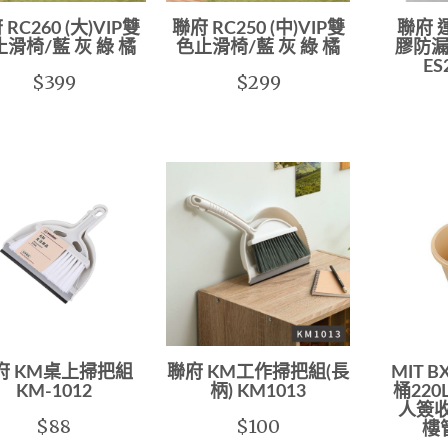
RC260 (大)VIP雙
聯府 RC250 (中)VIP雙
聯府 
滑椅/藍 灰 綠 橘
色止滑椅/藍 灰 綠 橘
膠防漏
ES
$399
$299
府 KM桌上掃把組
聯府 KM工作掃把組(長
MIT 
KM-1012
柄) KM1013
桶220
人簽收
$88
$100
樓