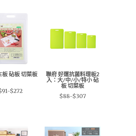
PE板 砧板 切菜板
聯府 好運抗菌料理板2
入：大/中/小/特小 砧
板 切菜板
$91-$272
$88-$307