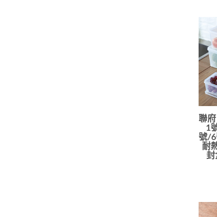
聯府
1
號/
耐熱
封