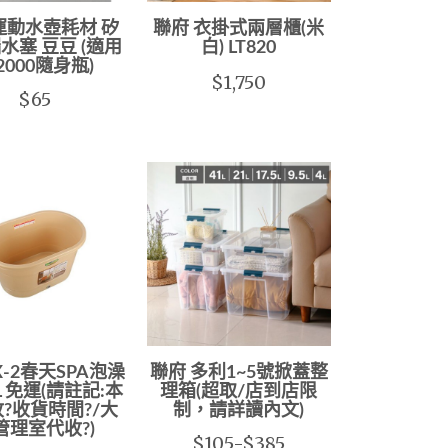
運動水壺耗材 矽
聯府 衣掛式兩層櫃(米
水塞 豆豆 (適用
白) LT820
2000隨身瓶)
$1,750
$65
BX-2春天SPA泡澡
聯府 多利1~5號掀蓋整
L 免運(請註記:本
理箱(超取/店到店限
?收貨時間?/大
制，請詳讀內文)
管理室代收?)
$105-$385