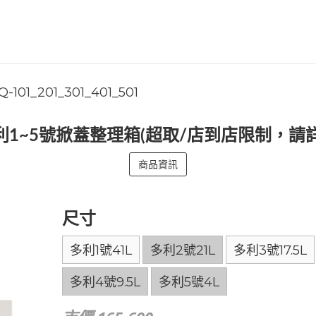
Q-101_201_301_401_501
利1~5號掀蓋整理箱(超取/店到店限制，請
商品資訊
尺寸
多利1號41L
多利2號21L
多利3號17.5L
多利4號9.5L
多利5號4L