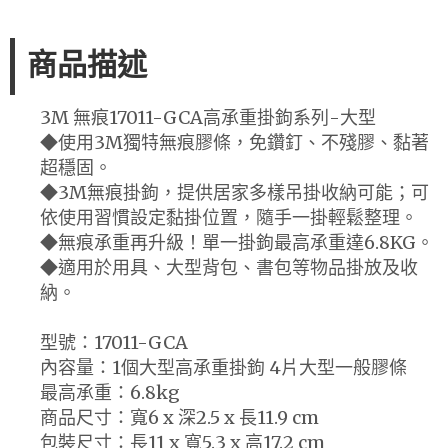
商品描述
3M 無痕17011-GCA高承重掛鉤系列-大型
◆使用3M獨特無痕膠條，免鑽釘、不殘膠、黏著
超穩固。
◆3M無痕掛鉤，提供居家多樣吊掛收納可能；可
依使用習慣設定黏掛位置，隨手一掛輕鬆整理。
◆無痕承重再升級！單一掛鉤最高承重達6.8KG。
◆適用於用具、大型背包、書包等物品掛放及收
納。
型號：17011-GCA
內容量：1個大型高承重掛鉤 4片大型一般膠條
最高承重：6.8kg
商品尺寸：寬6 x 深2.5 x 長11.9 cm
包裝尺寸：長11 x 寬5.3 x 高17.2 cm