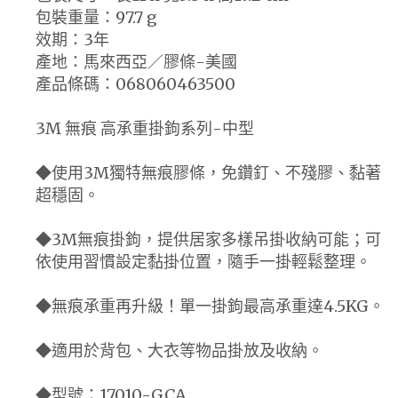
包裝重量：97.7 g
效期：3年
產地：馬來西亞／膠條-美國
產品條碼：068060463500
3M 無痕 高承重掛鉤系列-中型
◆使用3M獨特無痕膠條，免鑽釘、不殘膠、黏著
超穩固。
◆3M無痕掛鉤，提供居家多樣吊掛收納可能；可
依使用習慣設定黏掛位置，隨手一掛輕鬆整理。
◆無痕承重再升級！單一掛鉤最高承重達4.5KG。
◆適用於背包、大衣等物品掛放及收納。
◆型號：17010-GCA