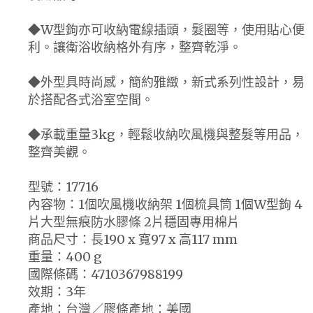
◆W型鉤亦可收納電線插頭，髮圈等，使用貼心便
利。讓衛浴收納格外有序，整齊乾淨。
◆外型具時尚感，簡約雅緻，新式系列性設計，易
於搭配各式浴室空間。
◆承載重量3kg，輕鬆收納吹風機與整髮等用品，
整齊美觀。
型號：17716
內容物：1個吹風機收納架 1個梳具筒 1個W型鉤 4
片大型無痕防水膠條 2片穩固專用棉片
商品尺寸：長190 x 寬97 x 高117 mm
重量：400 g
國際條碼：4710367988199
效期：3年
產地：台灣／膠條產地：美國