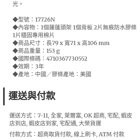
光。
◆型號：17726N
◆內容物：1個蓮蓬頭架 1個背板 2片無痕防水膠條
1片穩固專用棉片
◆商品尺寸：長79 x 寬71 x 高106 mm
◆商品重量：153 g
◆國際條碼：4710367730552
◆效期：3年
◆產地：中國／膠條產地：美國
運送與付款
運送方式：7-11, 全家, 萊爾富, OK 超商, 宅配, 蝦皮
店到店, 蝦皮店到家, 宅配通, 大榮貨運
付款方式：超商取貨付款, 線上刷卡, ATM 付款