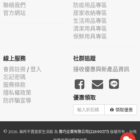
聯絡我們
防疫用品專區
官方網站
居家收納專區
生活用品專區
清潔用具專區
保鮮用具專區
線上服務
社群追蹤
會員註冊
/
登入
接收優惠與新產品資訊
忘記密碼
服務條款
隱私權政策
優惠領取
防詐騙宣導
領取優惠
© 2026.
無所不賣居家生活館
為
喬巧企業有限公司(22690177)
版權所有 - 由
飛