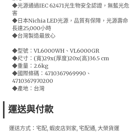
◆光源通過IEC 62471光生物安全認證，無藍光危
害
◆日本Nichia LED光源，品質有保障，光源壽命
長達25,000小時
◆台灣製造最放心
◆型號：VL6000WH、VL6000GR
◆尺寸：(寬)29x(厚度)20x(高)36.5 cm
◆重量：2.6kg
◆國際條碼：4710367969990、
4710367970200
◆產地：台灣
運送與付款
運送方式：宅配, 蝦皮店到家, 宅配通, 大榮貨運