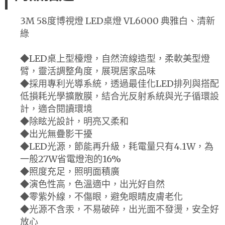
3M 58度博視燈 LED桌燈 VL6000 典雅白、清新
綠
◆LED桌上型檯燈，自然流線造型，柔軟美型燈
臂，靈活調整角度，展現居家品味
◆採用專利光導系統，透過最佳化LED排列與搭配
低損耗光學擴散膜，結合光反射系統與光子循環設
計，適合閱讀環境
◆除眩光設計，明亮又柔和
◆出光無疊影干擾
◆LED光源，節能再升級，耗電量只有4.1W，為
一般27W省電燈泡的16%
◆照度充足，照明面積廣
◆演色性高，色溫適中，出光好自然
◆零紫外線，不傷眼，避免眼睛皮膚老化
◆光源不含汞，不易破碎，出光面不發燙，安全好
放心