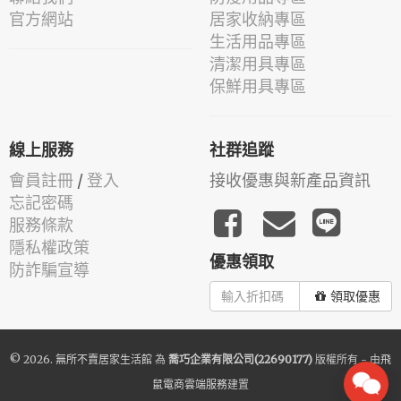
官方網站
居家收納專區
生活用品專區
清潔用具專區
保鮮用具專區
線上服務
社群追蹤
會員註冊
/
登入
接收優惠與新產品資訊
忘記密碼
服務條款
隱私權政策
優惠領取
防詐騙宣導
領取優惠
© 2026.
無所不賣居家生活館
為
喬巧企業有限公司(22690177)
版權所有 - 由
飛
鼠電商雲端服務
建置