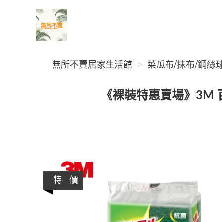
無所不賣居家生活館
無所不賣居家生活館
菜瓜布/抹布/鋼絲球
《裸裝特惠賣場》3M
特 價