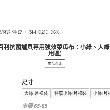
/杯刷/手套
3M_0210_96X
 百利抗菌爐具專用強效菜瓜布：小綠、大綠
用區)
商品資訊
尺寸
大綠1片裸裝
特厚小綠1片裸裝
小綠1片
市價 65-85