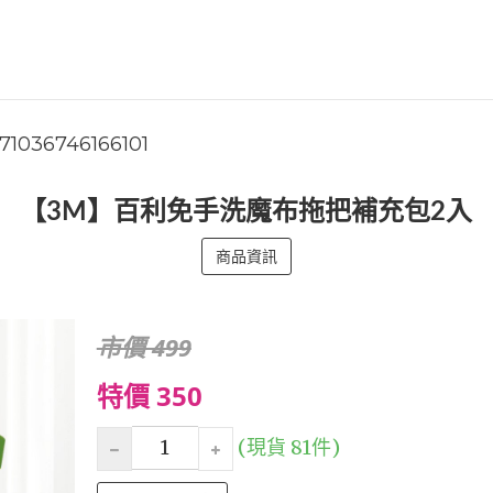
71036746166101
【3M】百利免手洗魔布拖把補充包2入
商品資訊
市價 499
特價 350
(現貨 81件)