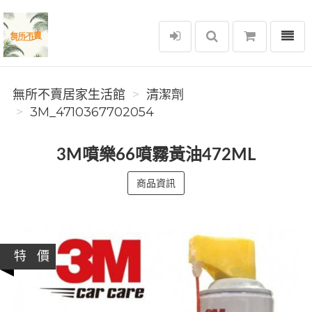
選單
無所不賣居家生活館
無所不賣居家生活館
清潔劑
3M_4710367702054
3M噴樂66噴霧黃油472ML
商品資訊
特 價