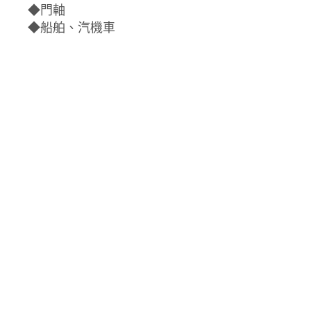
◆門軸
◆船舶、汽機車